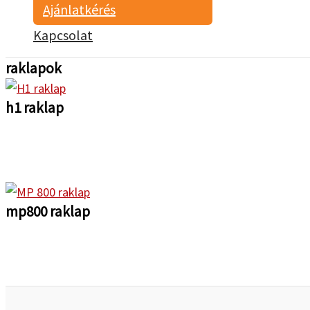
Ajánlatkérés
Kapcsolat
raklapok
h1 raklap
mp800 raklap